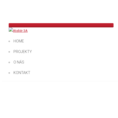
HOME
SPÄŤ
ĎALŠÍ
PREDCHÁDZAJÚCI
PROJEKTY
O NÁS
KONTAKT
MYSLIVNA – BRNO