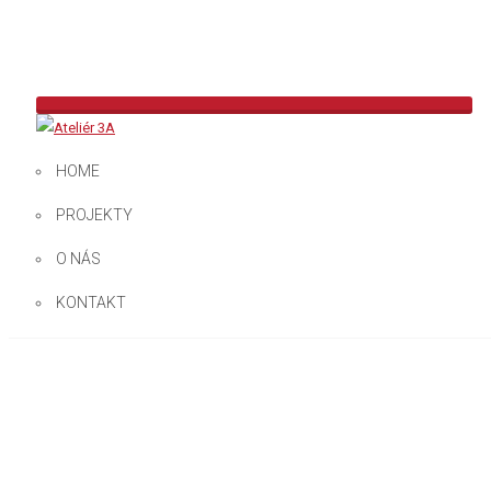
HOME
SPÄŤ
ĎALŠÍ
PREDCHÁDZAJÚCI
PROJEKTY
O NÁS
KONTAKT
ŠTADIÓN – TRNAVA