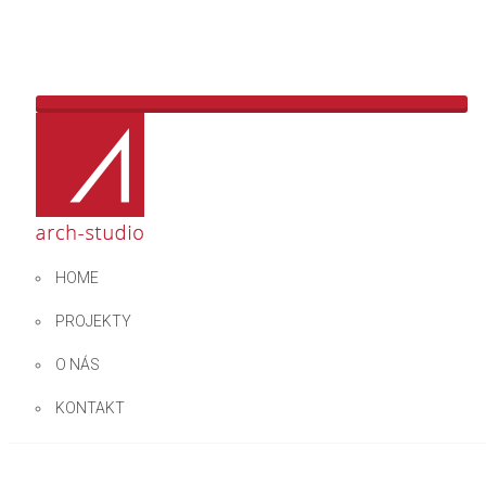
SPÄŤ
ĎALŠÍ
PREDCHÁDZAJÚCI
HOME
PEDESTRIAN ZONE – TEPLIČKA
PROJEKTY
O NÁS
KONTAKT