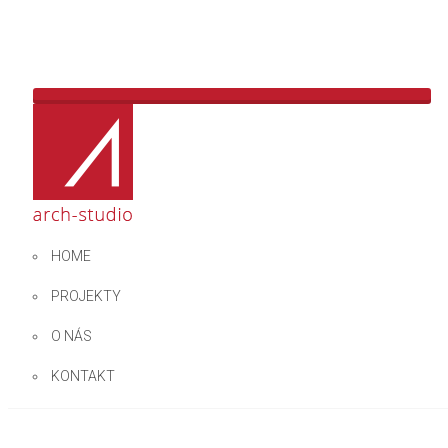
SPÄŤ
ĎALŠÍ
PREDCHÁDZAJÚCI
HOME
IBV VINOHRADY – BA
PROJEKTY
O NÁS
KONTAKT