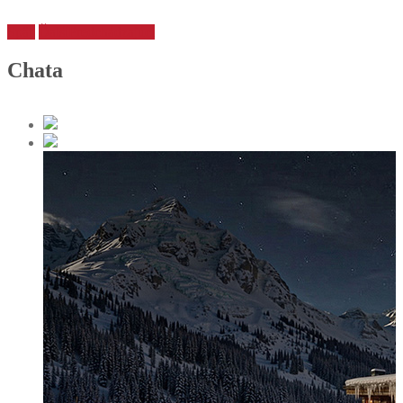
Späť
Ďalší
Predchádzajúci
Chata