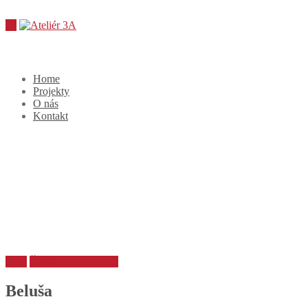
Home
Projekty
O nás
Kontakt
Späť
Ďalší
Predchádzajúci
Beluša