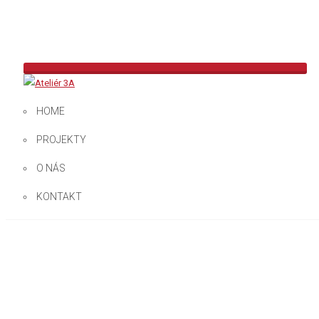
HOME
SPÄŤ
ĎALŠÍ
PREDCHÁDZAJÚCI
PROJEKTY
O NÁS
KONTAKT
REZIDENČNÝ KOMPLEX – ŽILINA